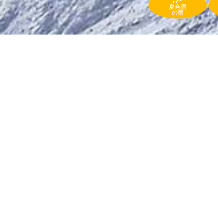
夏合宿
の宿
施設情報
詳細表示 >> ロッヂケルン
ロッヂケルン
グルメの宿
ロッヂ ケルン