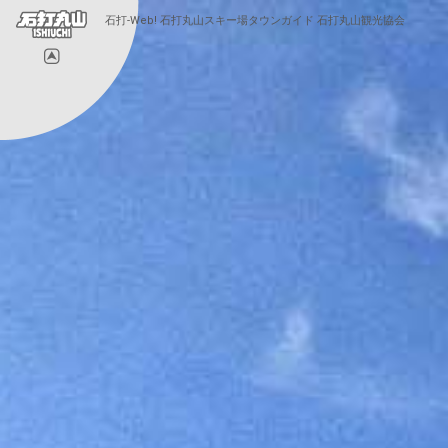
石打-Web! 石打丸山スキー場タウンガイド 石打丸山観光協会