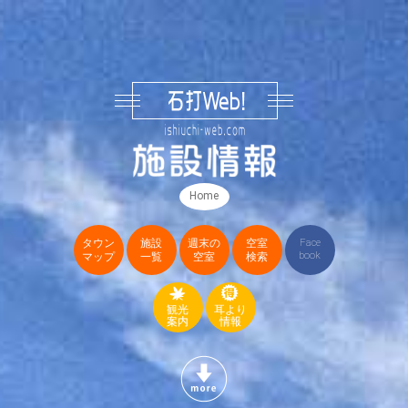
Home
タウン
施設
週末の
空室
Face
book
マップ
一覧
空室
検索
観光
耳より
案内
情報