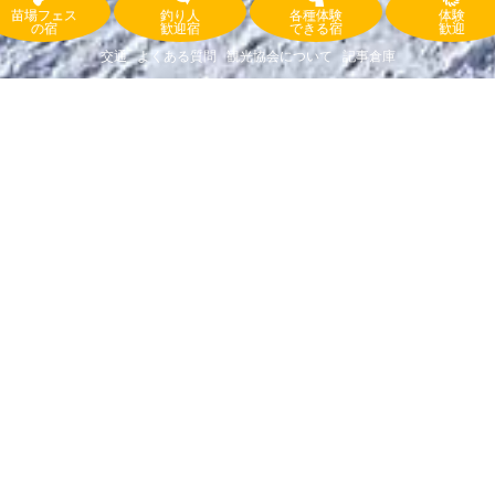
苗場フェス
釣り人
各種体験
体験
の宿
歓迎宿
できる宿
歓迎
交通
よくある質問
観光協会について
記事倉庫
TEL：025-783-2868