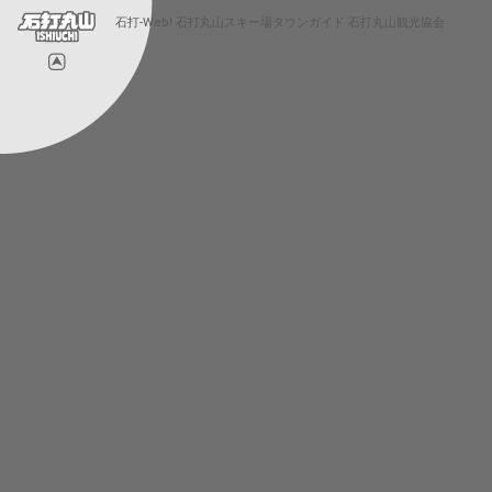
石打-Web! 石打丸山スキー場タウンガイド 石打丸山観光協会