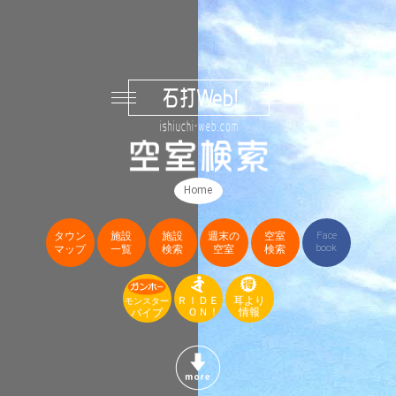
Home
タウン
施設
施設
週末の
空室
Face
book
マップ
一覧
検索
空室
検索
ＲＩＤＥ
耳より
モンスター
ＯＮ！
情報
パイプ