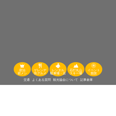
宿泊
ゲレンデ
レンタル
石打丸山
イベント
宿メシ
街グルメ
駐車場・店
スキー場
競技
交通
よくある質問
観光協会について
記事倉庫
空室情報 .