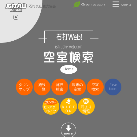
Green season
Menu
石打丸山観光協会
Home
タウン
施設
施設
週末の
空室
Face
book
マップ
一覧
検索
空室
検索
ＲＩＤＥ
耳より
モンスター
ＯＮ！
情報
パイプ