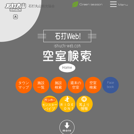
Green season
Menu
石打丸山観光協会
Home
タウン
施設
施設
週末の
空室
Face
book
マップ
一覧
検索
空室
検索
ＲＩＤＥ
耳より
モンスター
ＯＮ！
情報
パイプ