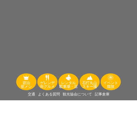
宿泊
ゲレンデ
レンタル
石打丸山
イベント
宿メシ
街グルメ
駐車場・店
スキー場
競技
交通
よくある質問
観光協会について
記事倉庫
空室情報 .