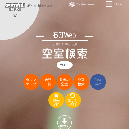
Winter season
Menu
石打丸山観光協会
Home
タウン
施設
週末の
空室
Face
book
マップ
一覧
空室
検索
観光
耳より
案内
情報