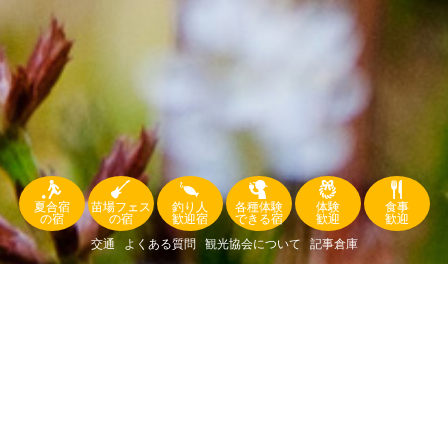
夏合宿
苗場フェス
釣り人
各種体験
体験
食事
の宿
の宿
歓迎宿
できる宿
歓迎
歓迎
交通
よくある質問
観光協会について
記事倉庫
空室情報