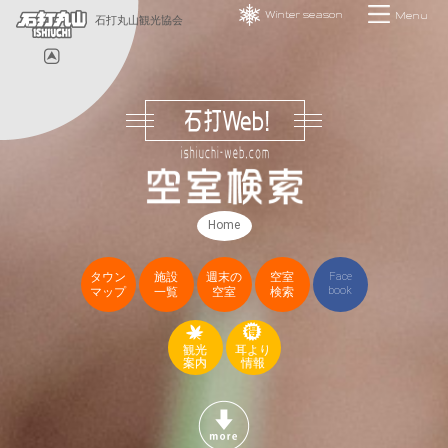
Winter season
Menu
石打丸山観光協会
Home
タウン
施設
週末の
空室
Face
book
マップ
一覧
空室
検索
観光
耳より
案内
情報