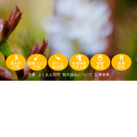
夏合宿
苗場フェス
釣り人
各種体験
体験
食事
の宿
の宿
歓迎宿
できる宿
歓迎
歓迎
交通
よくある質問
観光協会について
記事倉庫
空室情報