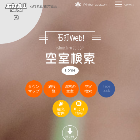
Winter season
Menu
石打丸山観光協会
Home
タウン
施設
週末の
空室
Face
book
マップ
一覧
空室
検索
観光
耳より
案内
情報