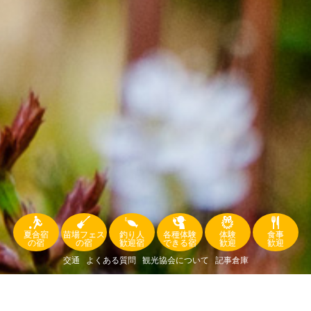
夏合宿
苗場フェス
釣り人
各種体験
体験
食事
の宿
の宿
歓迎宿
できる宿
歓迎
歓迎
交通
よくある質問
観光協会について
記事倉庫