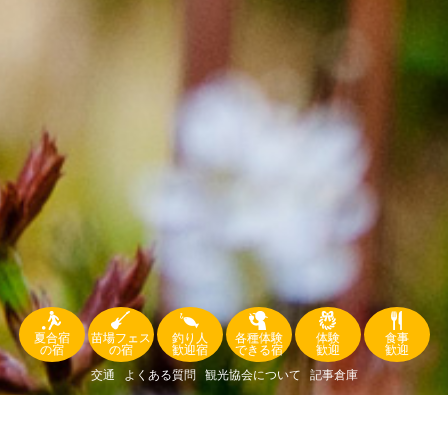
夏合宿
苗場フェス
釣り人
各種体験
体験
食事
の宿
の宿
歓迎宿
できる宿
歓迎
歓迎
交通
よくある質問
観光協会について
記事倉庫