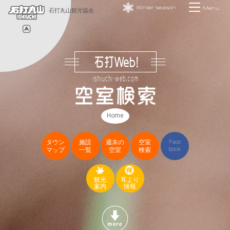
Winter season
Menu
石打丸山観光協会
Home
タウン
施設
週末の
空室
Face
book
マップ
一覧
空室
検索
観光
耳より
案内
情報