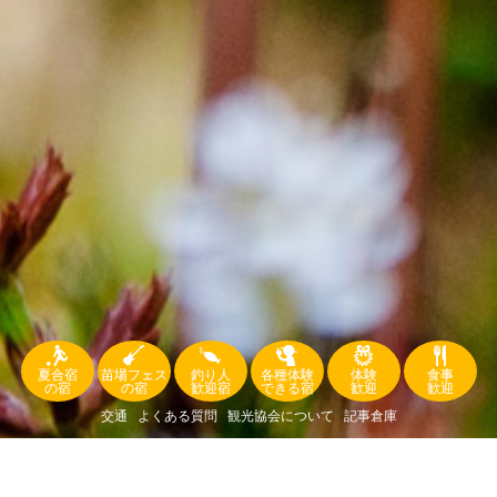
夏合宿
苗場フェス
釣り人
各種体験
体験
食事
の宿
の宿
歓迎宿
できる宿
歓迎
歓迎
交通
よくある質問
観光協会について
記事倉庫