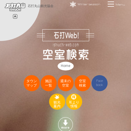
Winter season
Menu
石打丸山観光協会
Home
タウン
施設
週末の
空室
Face
book
マップ
一覧
空室
検索
観光
耳より
案内
情報