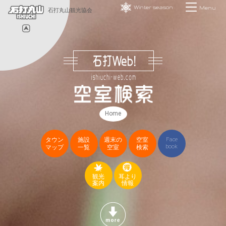
Winter season
Menu
石打丸山観光協会
Home
タウン
施設
週末の
空室
Face
book
マップ
一覧
空室
検索
観光
耳より
案内
情報