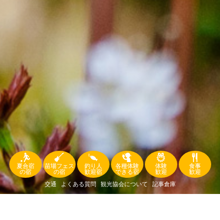
夏合宿
苗場フェス
釣り人
各種体験
体験
食事
の宿
の宿
歓迎宿
できる宿
歓迎
歓迎
交通
よくある質問
観光協会について
記事倉庫