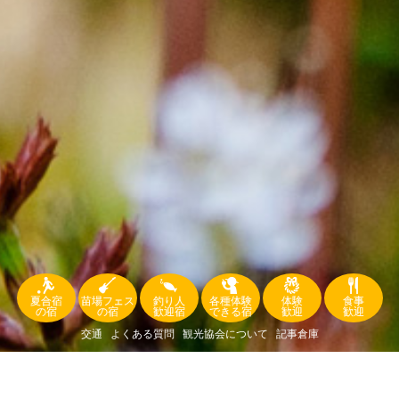
夏合宿
苗場フェス
釣り人
各種体験
体験
食事
の宿
の宿
歓迎宿
できる宿
歓迎
歓迎
交通
よくある質問
観光協会について
記事倉庫