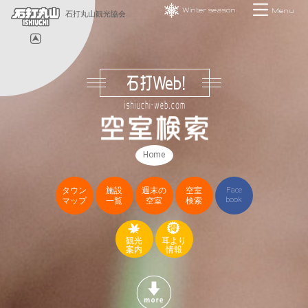
Winter season
Menu
石打丸山観光協会
Home
タウン
施設
週末の
空室
Face
book
マップ
一覧
空室
検索
観光
耳より
案内
情報